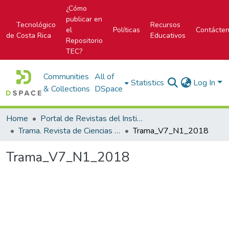
¿Cómo
publicar en
Tecnológico
Recursos
el
Políticas
Contácte
de Costa Rica
Educativos
Repositorio
TEC?
Communities
All of
Statistics
Log In
& Collections
DSpace
Home
Portal de Revistas del Instituto Tecnológico de Costa Rica
Trama. Revista de Ciencias Sociales y Humanidades
Trama_V7_N1_2018
Trama_V7_N1_2018