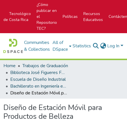
¿Cómo
publicar en
Tecnológico
Recursos
el
Políticas
Contácte
de Costa Rica
Educativos
Repositorio
TEC?
Communities
All of
Statistics
Log In
& Collections
DSpace
Home
Trabajos de Graduación
Biblioteca José Figueres Ferrer
Escuela de Diseño Industrial
Bachillerato en Ingeniería en Diseño Industrial
Diseño de Estación Móvil para Productos de Belleza
Diseño de Estación Móvil para
Productos de Belleza