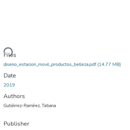
ding...
Files
diseno_estacion_movil_productos_belleza.pdf
(14.77 MB)
Date
2019
Authors
Gutiérrez-Ramírez, Tatiana
Publisher