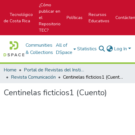
¿Cómo
publicar en
Tecnológico
Recursos
el
Políticas
Contácte
de Costa Rica
Educativos
Repositorio
TEC?
Communities
All of
Statistics
Log In
& Collections
DSpace
Home
Portal de Revistas del Instituto Tecnológico de Costa Rica
Revista Comunicación
Centinelas ficticios1 (Cuento)
Centinelas ficticios1 (Cuento)