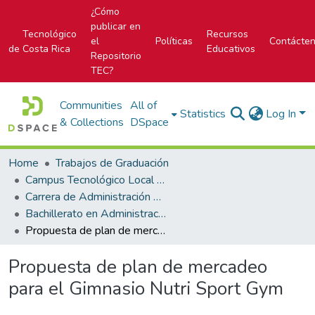
¿Cómo
publicar en
Tecnológico
Recursos
el
Políticas
Contácte
de Costa Rica
Educativos
Repositorio
TEC?
Communities
All of
Statistics
Log In
& Collections
DSpace
Home
Trabajos de Graduación
Campus Tecnológico Local San José
Carrera de Administración de Empresa
Bachillerato en Administración de Empresas
Propuesta de plan de mercadeo para el Gimnasio Nutri Sport Gym
Propuesta de plan de mercadeo
para el Gimnasio Nutri Sport Gym