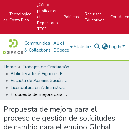
¿Cómo
publicar en
Tecnológico
Recursos
el
Políticas
Contácte
de Costa Rica
Educativos
Repositorio
TEC?
Communities
All of
Statistics
Log In
& Collections
DSpace
Home
Trabajos de Graduación
Biblioteca José Figueres Ferrer
Escuela de Administración de Tecnologías de Información (antes era Área Académica de Administración de Tecnologías de Información)
Licenciatura en Administración de Tecnología de Información
Propuesta de mejora para el proceso de gestión de solicitudes de cambio para el equipo Global Operations de la empresa manufacturera de bienes basado en las buenas prácticas de la industria
Propuesta de mejora para el
proceso de gestión de solicitudes
de cambio para el equipo Global