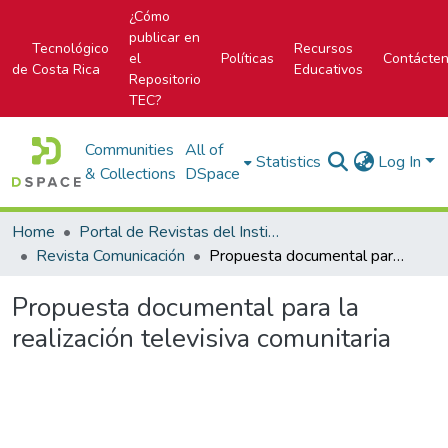
¿Cómo
publicar en
Tecnológico
Recursos
el
Políticas
Contácte
de Costa Rica
Educativos
Repositorio
TEC?
Communities
All of
Statistics
Log In
& Collections
DSpace
Home
Portal de Revistas del Instituto Tecnológico de Costa Rica
Revista Comunicación
Propuesta documental para la realización televisiva comunitaria
Propuesta documental para la
realización televisiva comunitaria