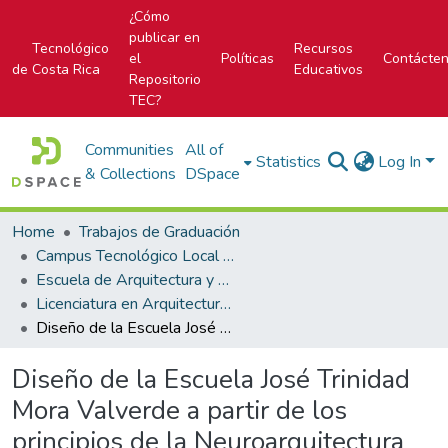
¿Cómo
publicar en
Tecnológico
Recursos
el
Políticas
Contácte
de Costa Rica
Educativos
Repositorio
TEC?
Communities
All of
Statistics
Log In
& Collections
DSpace
Home
Trabajos de Graduación
Campus Tecnológico Local San José
Escuela de Arquitectura y Urbanismo
Licenciatura en Arquitectura y Urbanismo
Diseño de la Escuela José Trinidad Mora Valverde a partir de los principios de la Neuroarquitectura
Diseño de la Escuela José Trinidad
Mora Valverde a partir de los
principios de la Neuroarquitectura