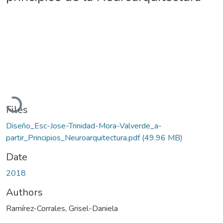
Loading...
Files
Diseño_Esc-Jose-Trinidad-Mora-Valverde_a-
partir_Principios_Neuroarquitectura.pdf
(49.96 MB)
Date
2018
Authors
Ramírez-Corrales, Grisel-Daniela