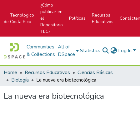
¿Cómo
publicar en
Tecnológico
Recursos
el
Políticas
Contácte
de Costa Rica
Educativos
Repositorio
TEC?
Communities
All of
Statistics
Log In
& Collections
DSpace
Home
Recursos Educativos
Ciencias Básicas
Biología
La nueva era biotecnológica
La nueva era biotecnológica