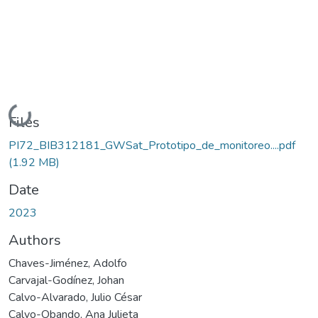
Loading...
Files
PI72_BIB312181_GWSat_Prototipo_de_monitoreo....pdf
(1.92 MB)
Date
2023
Authors
Chaves-Jiménez, Adolfo
Carvajal-Godínez, Johan
Calvo-Alvarado, Julio César
Calvo-Obando, Ana Julieta