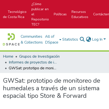
¿Cómo
publicar en
Tecnológico
Recursos
el
Políticas
Contácte
de Costa Rica
Educativos
Repositorio
TEC?
Communities
All of
Statistics
Log In
& Collections
DSpace
Home
Grupos de Investigación
Informes de proyectos de investigación
GWSat: prototipo de monitoreo de humedales a través de un sistema espacial tipo Store & Forward
GWSat: prototipo de monitoreo de
humedales a través de un sistema
espacial tipo Store & Forward