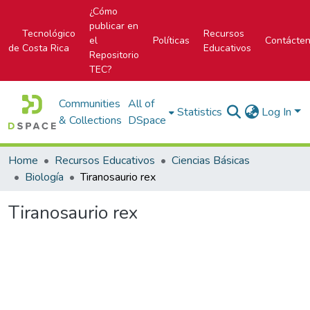
¿Cómo
publicar en
Tecnológico
Recursos
el
Políticas
Contácte
de Costa Rica
Educativos
Repositorio
TEC?
Communities
All of
Statistics
Log In
& Collections
DSpace
Home
Recursos Educativos
Ciencias Básicas
Biología
Tiranosaurio rex
Tiranosaurio rex