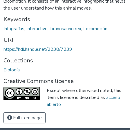
locomotion. It consists of an interactive infographic that helps
the user understand how this animal moves.
Keywords
Infografías
,
Interactivo
,
Tiranosaurio rex
,
Locomoción
URI
https://hdl.handle.net/2238/7239
Collections
Biología
Creative Commons license
Except where otherwised noted, this
item's license is described as
acceso
abierto
Full item page