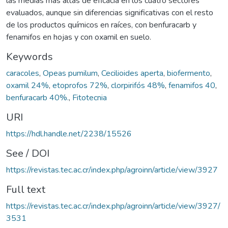
las medias más altas de eficacia en los cuatro sectores
evaluados, aunque sin diferencias significativas con el resto
de los productos químicos en raíces, con benfuracarb y
fenamifos en hojas y con oxamil en suelo.
Keywords
caracoles
,
Opeas pumilum
,
Cecilioides aperta
,
biofermento
,
oxamil 24%
,
etoprofos 72%
,
clorpirifós 48%
,
fenamifos 40
,
benfuracarb 40%.
,
Fitotecnia
URI
https://hdl.handle.net/2238/15526
See / DOI
https://revistas.tec.ac.cr/index.php/agroinn/article/view/3927
Full text
https://revistas.tec.ac.cr/index.php/agroinn/article/view/3927/
3531