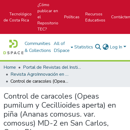
¿Cómo
publicar en
Tecnológico
Recursos
el
Políticas
Contácte
de Costa Rica
Educativos
Repositorio
TEC?
Communities
All of
Statistics
Log In
& Collections
DSpace
Home
Portal de Revistas del Instituto Tecnológico de Costa Rica
Revista AgroInnovación en el trópico húmedo
Control de caracoles (Opeas pumilum y Cecillioides aperta) en piña (Ananas comosus. var. comosus) MD-2 en San Carlos, Costa Rica
Control de caracoles (Opeas
pumilum y Cecillioides aperta) en
piña (Ananas comosus. var.
comosus) MD-2 en San Carlos,