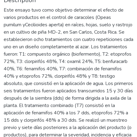
Description
Este ensayo tuvo como objetivo determinar el efecto de
varios productos en el control de caracoles (Opeas
pumilum yCecilioides aperta) en raíces, hojas, suelo y rastrojo
en un cultivo de piña MD-2, en San Carlos, Costa Rica. Se
establecieron ocho tratamientos con cuatro repeticiones cada
uno en un diseño completamente al azar. Los tratamientos
fueron: T1: compuesto orgánico (biofermento), T2: etoprofos
72%, T3: clorpirifós 48%, T4: oxamil 24%, T5: benfuracarb
40%, T6: fenamifos 40%, T7: combinación de fenamifos
40% y etoprofos 72%, clorpirifós 48% y T8: testigo
absoluto, que consistió en la aplicación de agua. Los primeros
seis tratamientos fueron aplicados transcurridos 15 y 30 días
después de la siembra (dds) de forma dirigida a la axila de la
planta. El tratamiento combinado (T7) consistió en la
aplicación de fenamifos 40% a los 7 dds, etoprofos 72% a
15 dds y clorpirifós 48% a 30 dds. Se realizó un muestreo
previo y siete días posteriores a la aplicación del producto (o
productos), para determinar la severidad, incidencia y eficacia