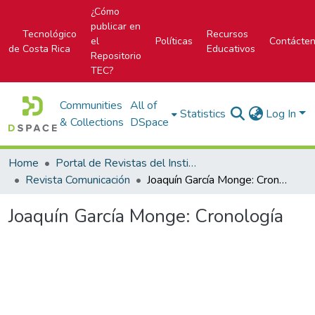
¿Cómo
publicar en
Tecnológico
Recursos
el
Políticas
Contácte
de Costa Rica
Educativos
Repositorio
TEC?
Communities
All of
Statistics
Log In
& Collections
DSpace
Home
Portal de Revistas del Instituto Tecnológico de Costa Rica
Revista Comunicación
Joaquín García Monge: Cronología
Joaquín García Monge: Cronología