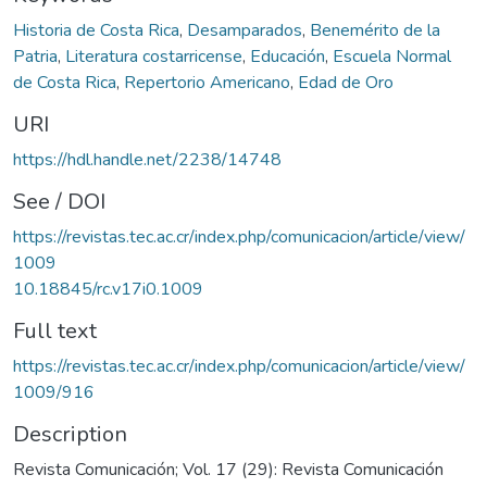
Historia de Costa Rica
,
Desamparados
,
Benemérito de la
Patria
,
Literatura costarricense
,
Educación
,
Escuela Normal
de Costa Rica
,
Repertorio Americano
,
Edad de Oro
URI
https://hdl.handle.net/2238/14748
See / DOI
https://revistas.tec.ac.cr/index.php/comunicacion/article/view/
1009
10.18845/rc.v17i0.1009
Full text
https://revistas.tec.ac.cr/index.php/comunicacion/article/view/
1009/916
Description
Revista Comunicación; Vol. 17 (29): Revista Comunicación