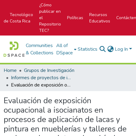
¿Cómo
publicar en
Tecnológico
Recursos
el
Políticas
Contácte
de Costa Rica
Educativos
Repositorio
TEC?
Communities
All of
Statistics
Log In
& Collections
DSpace
Home
Grupos de Investigación
Informes de proyectos de investigación
Evaluación de exposición ocupacional a isocianatos en procesos de aplicación de lacas y pintura en mueblerías y talleres de enderezado y pintura de vehículos
Evaluación de exposición
ocupacional a isocianatos en
procesos de aplicación de lacas y
pintura en mueblerías y talleres de