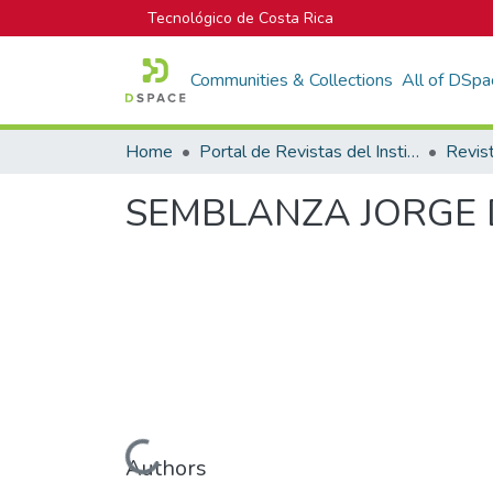
Tecnológico de Costa Rica
Communities & Collections
All of DSpa
Home
Portal de Revistas del Instituto Tecnológico de Costa Rica
Revis
SEMBLANZA JORGE
Loading...
Authors