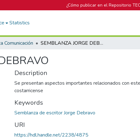
¿Cómo publicar en el Repositorio TE
ce
Statistics
ta Comunicación
SEMBLANZA JORGE DEBRAVO
 DEBRAVO
Description
Se presentan aspectos importantes relacionados con est
costarricense
Keywords
Semblanza de escritor Jorge Debravo
URI
https://hdl.handle.net/2238/4875