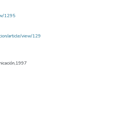
iew/1295
acion/article/view/129
unicación,1997