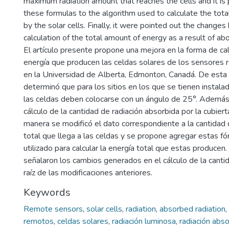
maximum radiation amount that reaches the cells and it i
these formulas to the algorithm used to calculate the tot
by the solar cells. Finally, it were pointed out the changes
calculation of the total amount of energy as a result of a
El artículo presente propone una mejora en la forma de cal
energía que producen las celdas solares de los sensores
en la Universidad de Alberta, Edmonton, Canadá. De esta
determinó que para los sitios en los que se tienen instalad
las celdas deben colocarse con un ángulo de 25°. Además,
cálculo de la cantidad de radiación absorbida por la cubier
manera se modificó el dato correspondiente a la cantidad 
total que llega a las celdas y se propone agregar estas fó
utilizado para calcular la energía total que estas producen.
señalaron los cambios generados en el cálculo de la cantid
raíz de las modificaciones anteriores.
Keywords
Remote sensors
,
solar cells
,
radiation
,
absorbed radiation
,
remotos
,
celdas solares
,
radiación luminosa
,
radiación abs