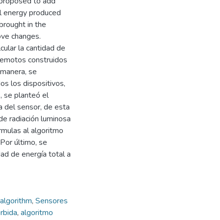
s proposed to add
al energy produced
 brought in the
bove changes.
cular la cantidad de
 remotos construidos
 manera, se
os los dispositivos,
 se planteó el
ta del sensor, de esta
de radiación luminosa
rmulas al algoritmo
 Por último, se
ad de energía total a
algorithm
,
Sensores
orbida
,
algoritmo