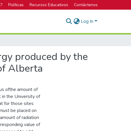
C?
Políticas
Recursos Educativos
Contáctenos
Log In
ergy produced by the
of Alberta
lus ofthe amount of
 in the University of
t for those sites
s must be placed on
 amount of radiation
rresponding value of