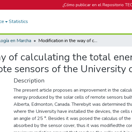
¿Cómo publicar en el Repositorio TE
ce
Statistics
logía en Marcha
Modification in the way of calculating the total energy produced by the solar cells of the remote sensors of the University of Alberta
ay of calculating the total en
ote sensors of the University 
Description
The present article proposes an improvement in the calcu
energy produced by the solar cells of remote sensors built
Alberta, Edmonton, Canada. Therebyit was determined tha
where the University have installed the devices, the cell
an angle of 25 °. Besides it was posed the calculus of the
absorbed by the sensor cover, thus it was modifiedthe co