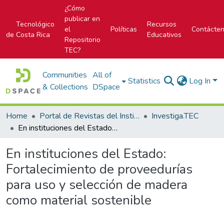
¿Cómo
publicar en
Tecnológico
Recursos
el
Políticas
Contácte
de Costa Rica
Educativos
Repositorio
TEC?
Communities
All of
Statistics
Log In
& Collections
DSpace
Home
Portal de Revistas del Instituto Tecnológico de Costa Rica
Investiga.TEC
En instituciones del Estado: Fortalecimiento de proveedurías para uso y selección de madera como material sostenible
En instituciones del Estado:
Fortalecimiento de proveedurías
para uso y selección de madera
como material sostenible