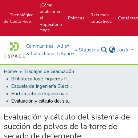
¿Cómo
publicar en
Tecnológico
Recursos
el
Políticas
Contácte
de Costa Rica
Educativos
Repositorio
TEC?
Communities
All of
Statistics
Log In
& Collections
DSpace
Home
Trabajos de Graduación
Biblioteca José Figueres Ferrer
Escuela de Ingeniería Electromecánica
Bachillerato en Ingeniería en Mantenimiento Industrial
Evaluación y cálculo del sistema de succión de polvos de la torre de secado de detergente
Evaluación y cálculo del sistema de
succión de polvos de la torre de
secado de detergente