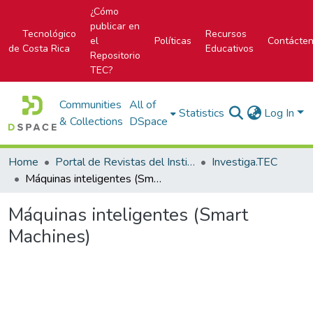
¿Cómo
publicar en
Tecnológico
Recursos
el
Políticas
Contácte
de Costa Rica
Educativos
Repositorio
TEC?
Communities
All of
Statistics
Log In
& Collections
DSpace
Home
Portal de Revistas del Instituto Tecnológico de Costa Rica
Investiga.TEC
Máquinas inteligentes (Smart Machines)
Máquinas inteligentes (Smart
Machines)