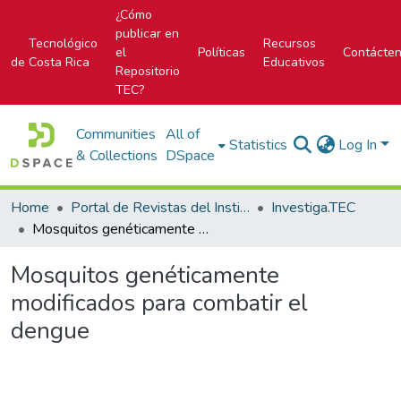
¿Cómo
publicar en
Tecnológico
Recursos
el
Políticas
Contácte
de Costa Rica
Educativos
Repositorio
TEC?
Communities
All of
Statistics
Log In
& Collections
DSpace
Home
Portal de Revistas del Instituto Tecnológico de Costa Rica
Investiga.TEC
Mosquitos genéticamente modificados para combatir el dengue
Mosquitos genéticamente
modificados para combatir el
dengue