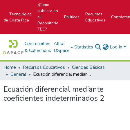
¿Cómo
publicar en
Tecnológico
Recursos
el
Políticas
Contácte
de Costa Rica
Educativos
Repositorio
TEC?
Communities
All of
Statistics
Log In
& Collections
DSpace
Home
Recursos Educativos
Ciencias Básicas
General
Ecuación diferencial mediante coeficientes indeterminados 2
Ecuación diferencial mediante
coeficientes indeterminados 2