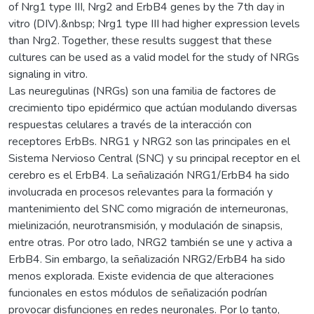
of Nrg1 type III, Nrg2 and ErbB4 genes by the 7th day in
vitro (DIV).&nbsp; Nrg1 type III had higher expression levels
than Nrg2. Together, these results suggest that these
cultures can be used as a valid model for the study of NRGs
signaling in vitro.
Las neuregulinas (NRGs) son una familia de factores de
crecimiento tipo epidérmico que actúan modulando diversas
respuestas celulares a través de la interacción con
receptores ErbBs. NRG1 y NRG2 son las principales en el
Sistema Nervioso Central (SNC) y su principal receptor en el
cerebro es el ErbB4. La señalización NRG1/ErbB4 ha sido
involucrada en procesos relevantes para la formación y
mantenimiento del SNC como migración de interneuronas,
mielinización, neurotransmisión, y modulación de sinapsis,
entre otras. Por otro lado, NRG2 también se une y activa a
ErbB4. Sin embargo, la señalización NRG2/ErbB4 ha sido
menos explorada. Existe evidencia de que alteraciones
funcionales en estos módulos de señalización podrían
provocar disfunciones en redes neuronales. Por lo tanto,