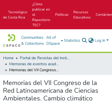
¿Cómo
publicar en
Tecnológico
Recursos
el
Políticas
Contácte
de Costa Rica
Educativos
Repositorio
TEC?
Communities
All of
Statistics
Log In
& Collections
DSpace
Home
Portal de Revistas del Instituto Tecnológico de Costa Rica
Memorias de eventos académicos TEC
Memorias del VII Congreso de la Red Latinoamericana de Ciencias Ambientales. Cambio climático
Memorias del VII Congreso de la
Red Latinoamericana de Ciencias
Ambientales. Cambio climático