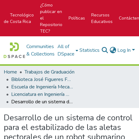
¿Cómo
publicar en
Tecnológico
Recursos
el
Políticas
Contácte
de Costa Rica
Educativos
Repositorio
TEC?
Communities
All of
Statistics
Log In
& Collections
DSpace
Home
Trabajos de Graduación
Biblioteca José Figueres Ferrer
Escuela de Ingeniería Mecatrónica (antes era Área Académica de Ingeniería Mecatrónica)
Licenciatura en Ingeniería Mecatrónica
Desarrollo de un sistema de control para el estabilizado de las aletas pectorales de un robot submarino bioinspirado
Desarrollo de un sistema de control
para el estabilizado de las aletas
pectorales de un robot submarino