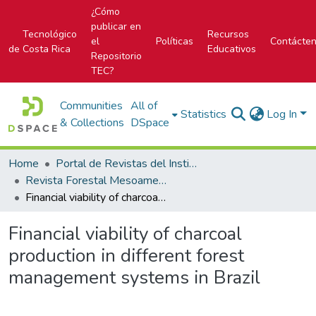
¿Cómo
publicar en
Tecnológico
Recursos
el
Políticas
Contácte
de Costa Rica
Educativos
Repositorio
TEC?
Communities
All of
Statistics
Log In
& Collections
DSpace
Home
Portal de Revistas del Instituto Tecnológico de Costa Rica
Revista Forestal Mesoamericana Kurú
Financial viability of charcoal production in different forest management systems in Brazil
Financial viability of charcoal
production in different forest
management systems in Brazil