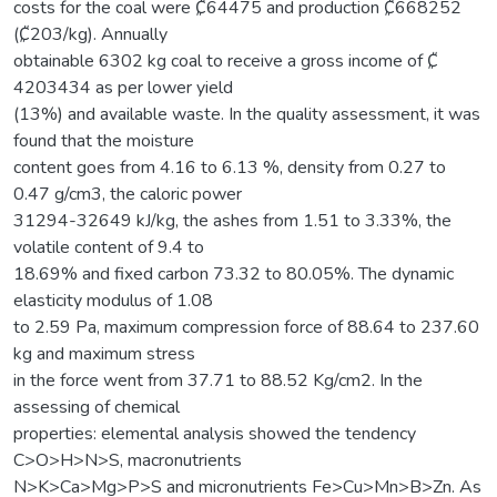
costs for the coal were ₡64475 and production ₡668252
(₡203/kg). Annually
obtainable 6302 kg coal to receive a gross income of ₡
4203434 as per lower yield
(13%) and available waste. In the quality assessment, it was
found that the moisture
content goes from 4.16 to 6.13 %, density from 0.27 to
0.47 g/cm3, the caloric power
31294-32649 kJ/kg, the ashes from 1.51 to 3.33%, the
volatile content of 9.4 to
18.69% and fixed carbon 73.32 to 80.05%. The dynamic
elasticity modulus of 1.08
to 2.59 Pa, maximum compression force of 88.64 to 237.60
kg and maximum stress
in the force went from 37.71 to 88.52 Kg/cm2. In the
assessing of chemical
properties: elemental analysis showed the tendency
C>O>H>N>S, macronutrients
N>K>Ca>Mg>P>S and micronutrients Fe>Cu>Mn>B>Zn. As