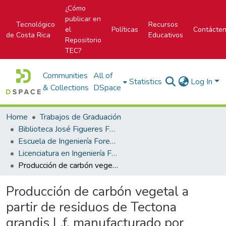
¿Cómo
publicar en
Tecnológico
Recursos
el
Políticas
Contácte
de Costa Rica
Educativos
Repositorio
TEC?
Communities
All of
Statistics
Log In
& Collections
DSpace
Home
Trabajos de Graduación
Biblioteca José Figueres Ferrer
Escuela de Ingeniería Forestal
Licenciatura en Ingeniería Forestal
Producción de carbón vegetal a partir de residuos de Tectona grandis L.f, manufacturado por Ecobosques, San Joaquín de Cutris, San Carlos, Alajuela, Costa Rica
Producción de carbón vegetal a
partir de residuos de Tectona
grandis L.f, manufacturado por