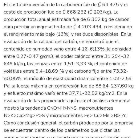
El costo de inversión de la carbonera fue de ₡ 64 475 y el
costo de producción fue de ₡ 668 252 (₡ 203/kg). La
producción total anual estimada fue de 6 302 kg de carbón
para percibir un ingreso bruto de ₡ 4 203 434, considerando
el rendimiento más bajo (13%) y residuos disponibles. En la
evaluación de la calidad del carbón, se encontró que el
contenido de humedad varío entre 4,16-6,13%, la densidad
entre 0,27-0,47 g/cm3, el poder calórico entre 31 294-32
649 kJ/kg, las cenizas entre 1,51-3,33 %, el contenido de
volátiles entre 9,4-18,69 % y el carbono fijo entre 73,32-
80,05%, el módulo de elasticidad dinámico entre 1,08-2,59
Pa, la fuerza máxima en compresión fue de 88,64-237,60 kg
y esfuerzo máximo varío entre 37,71-88,52 kg/cm2. En la
evaluación de las propiedades química: el análisis elemental
mostró la tendencia C>O>H>N>S, macronutrientes
N>K>Ca>Mg>P>S y micronutrientes Fe> Cu>Mn >B> Zn.
Como conclusión general, el carbón producido por la empresa
se encuentran dentro de los parámetros que dictan las
normas que regulan su calidad para su comercialización pero,