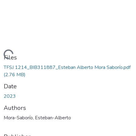
oading...
Files
TFSJ 1214_BIB311887_Esteban Alberto Mora Saborío.pdf
(2.76 MB)
Date
2023
Authors
Mora-Saborío, Esteban-Alberto