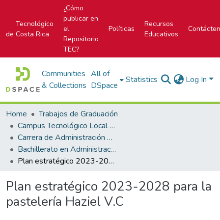
¿Cómo
publicar en
Tecnológico
Recursos
el
Políticas
Contácte
de Costa Rica
Educativos
Repositorio
TEC?
Communities
All of
Statistics
Log In
& Collections
DSpace
Home
Trabajos de Graduación
Campus Tecnológico Local San José
Carrera de Administración de Empresa
Bachillerato en Administración de Empresas
Plan estratégico 2023-2028 para la pastelería Haziel V.C
Plan estratégico 2023-2028 para la
pastelería Haziel V.C