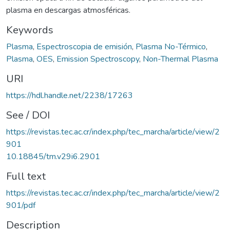
plasma en descargas atmosféricas.
Keywords
Plasma
,
Espectroscopia de emisión
,
Plasma No-Térmico
,
Plasma
,
OES
,
Emission Spectroscopy
,
Non-Thermal Plasma
URI
https://hdl.handle.net/2238/17263
See / DOI
https://revistas.tec.ac.cr/index.php/tec_marcha/article/view/2
901
10.18845/tm.v29i6.2901
Full text
https://revistas.tec.ac.cr/index.php/tec_marcha/article/view/2
901/pdf
Description