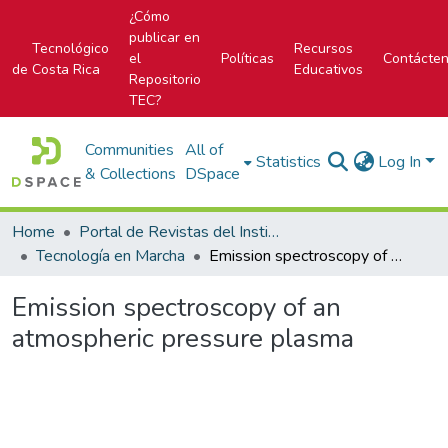
¿Cómo
publicar en
Tecnológico
Recursos
el
Políticas
Contácte
de Costa Rica
Educativos
Repositorio
TEC?
Communities
All of
Statistics
Log In
& Collections
DSpace
Home
Portal de Revistas del Instituto Tecnológico de Costa Rica
Tecnología en Marcha
Emission spectroscopy of an atmospheric pressure plasma
Emission spectroscopy of an
atmospheric pressure plasma