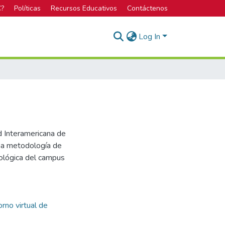
C?
Políticas
Recursos Educativos
Contáctenos
Log In
d Interamericana de
una metodología de
ológica del campus
orno virtual de