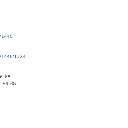
ew/1445
iew/1445/1328
 56-68
g. 56-68