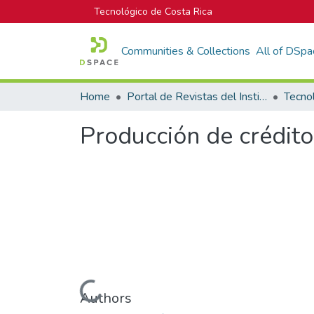
Tecnológico de Costa Rica
Communities & Collections
All of DSpa
Home
Portal de Revistas del Instituto Tecnológico de Costa Rica
Tecno
Producción de crédito
Loading...
Authors