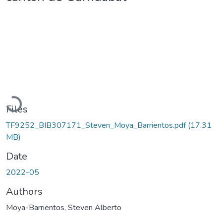
Loading...
Files
TF9252_BIB307171_Steven_Moya_Barrientos.pdf
(17.31
MB)
Date
2022-05
Authors
Moya-Barrientos, Steven Alberto