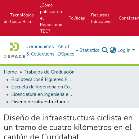
¿Cómo
publicar en
Tecnológico
Recursos
el
Políticas
Contácte
de Costa Rica
Educativos
Repositorio
TEC?
Communities
All of
Statistics
Log In
& Collections
DSpace
Home
Trabajos de Graduación
Biblioteca José Figueres Ferrer
Escuela de Ingeniería en Construcción
Licenciatura en Ingeniería en Construcción
Diseño de infraestructura ciclista en un tramo de cuatro kilómetros en el cantón de Curridabat
Diseño de infraestructura ciclista en
un tramo de cuatro kilómetros en el
cantón de Curridabat