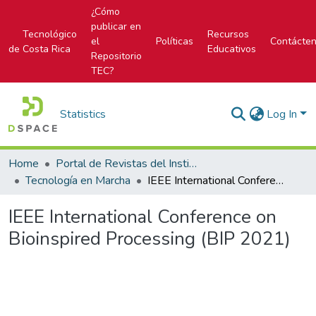
¿Cómo
publicar en
Tecnológico
Recursos
el
Políticas
Contácte
de Costa Rica
Educativos
Repositorio
TEC?
Statistics
Log In
Home
Portal de Revistas del Instituto Tecnológico de Costa Rica
Tecnología en Marcha
IEEE International Conference on Bioinspired Processing (BIP 2021)
IEEE International Conference on
Bioinspired Processing (BIP 2021)