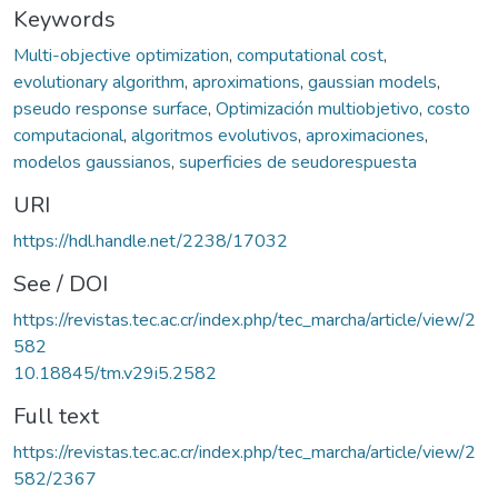
Keywords
Multi-objective optimization
,
computational cost
,
evolutionary algorithm
,
aproximations
,
gaussian models
,
pseudo response surface
,
Optimización multiobjetivo
,
costo
computacional
,
algoritmos evolutivos
,
aproximaciones
,
modelos gaussianos
,
superficies de seudorespuesta
URI
https://hdl.handle.net/2238/17032
See / DOI
https://revistas.tec.ac.cr/index.php/tec_marcha/article/view/2
582
10.18845/tm.v29i5.2582
Full text
https://revistas.tec.ac.cr/index.php/tec_marcha/article/view/2
582/2367