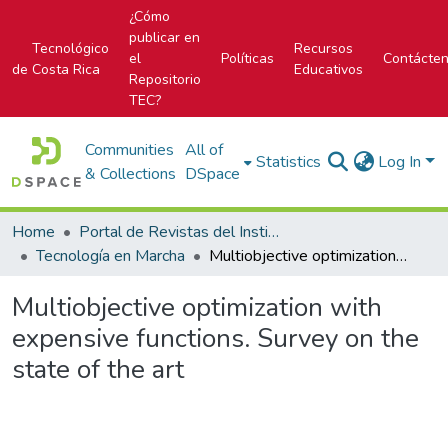
¿Cómo
publicar en
Tecnológico
Recursos
el
Políticas
Contácte
de Costa Rica
Educativos
Repositorio
TEC?
Communities
All of
Statistics
Log In
& Collections
DSpace
Home
Portal de Revistas del Instituto Tecnológico de Costa Rica
Tecnología en Marcha
Multiobjective optimization with expensive functions. Survey on the state of the art
Multiobjective optimization with
expensive functions. Survey on the
state of the art