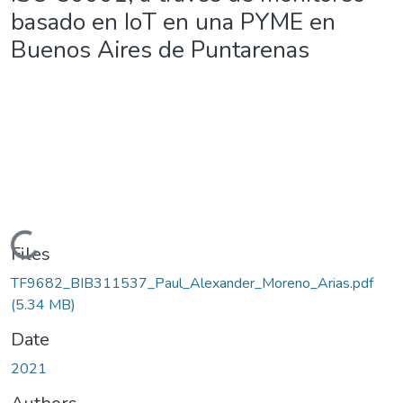
basado en IoT en una PYME en
Buenos Aires de Puntarenas
Loading...
Files
TF9682_BIB311537_Paul_Alexander_Moreno_Arias.pdf
(5.34 MB)
Date
2021