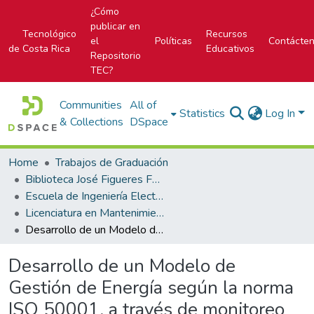
¿Cómo
publicar en
Tecnológico
Recursos
el
Políticas
Contácte
de Costa Rica
Educativos
Repositorio
TEC?
Communities
All of
Statistics
Log In
& Collections
DSpace
Home
Trabajos de Graduación
Biblioteca José Figueres Ferrer
Escuela de Ingeniería Electromecánica
Licenciatura en Mantenimiento Industrial
Desarrollo de un Modelo de Gestión de Energía según la norma ISO 50001, a través de monitoreo basado en IoT en una PYME en Buenos Aires de Puntarenas
Desarrollo de un Modelo de
Gestión de Energía según la norma
ISO 50001, a través de monitoreo