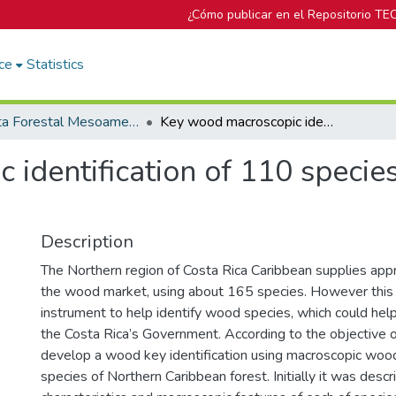
¿Cómo publicar en el Repositorio TE
ce
Statistics
Revista Forestal Mesoamericana Kurú
Key wood macroscopic identification of 110 species Northern Caribbean of Costa Rica
 identification of 110 specie
Description
The Northern region of Costa Rica Caribbean supplies ap
the wood market, using about 165 species. However this 
instrument to help identify wood species, which could help
the Costa Rica’s Government. According to the objective of
develop a wood key identification using macroscopic woo
species of Northern Caribbean forest. Initially it was desc