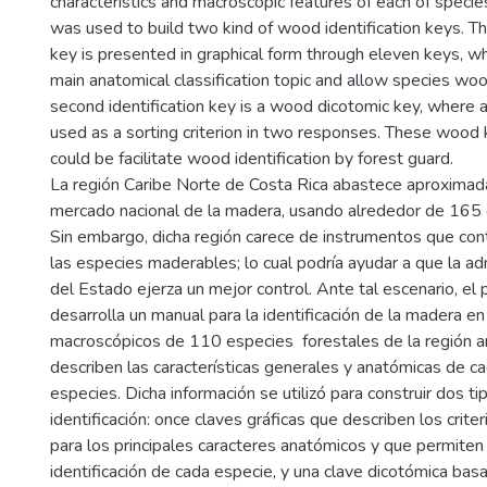
characteristics and macroscopic features of each of species
was used to build two kind of wood identification keys. The 
key is presented in graphical form through eleven keys, w
main anatomical classification topic and allow species wood
second identification key is a wood dicotomic key, where 
used as a sorting criterion in two responses. These wood k
could be facilitate wood identification by forest guard.
La región Caribe Norte de Costa Rica abastece aproxima
mercado nacional de la madera, usando alrededor de 165 
Sin embargo, dicha región carece de instrumentos que contr
las especies maderables; lo cual podría ayudar a que la adm
del Estado ejerza un mejor control. Ante tal escenario, el
desarrolla un manual para la identificación de la madera e
macroscópicos de 110 especies forestales de la región an
describen las características generales y anatómicas de ca
especies. Dicha información se utilizó para construir dos t
identificación: once claves gráficas que describen los criter
para los principales caracteres anatómicos y que permiten
identificación de cada especie, y una clave dicotómica bas