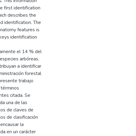
. This information
first identification
hich describes the
 identification. The
anatomy features is
eys identification
damente el 14 % del
especies arbóreas.
ibuyan a identificar
inistración forestal
 presente trabajo
n términos
tes citada. Se
da una de las
ipos de claves de
ios de clasificación
 encausar la
ada en un carácter