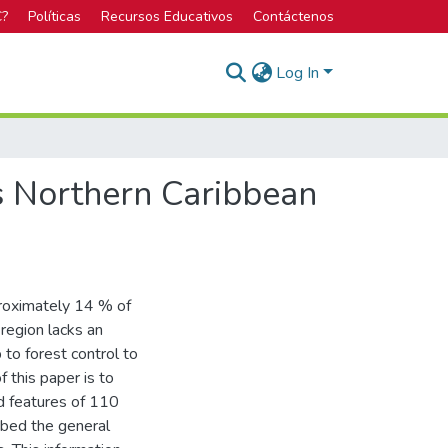
C?
Políticas
Recursos Educativos
Contáctenos
Log In
s Northern Caribbean
proximately 14 % of
region lacks an
 to forest control to
 this paper is to
d features of 110
ribed the general