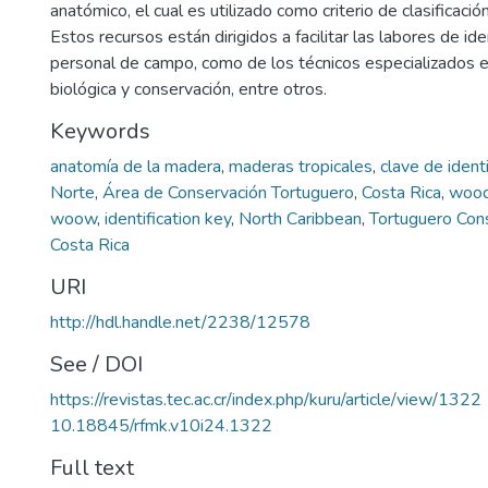
anatómico, el cual es utilizado como criterio de clasificaci
Estos recursos están dirigidos a facilitar las labores de ide
personal de campo, como de los técnicos especializados e
biológica y conservación, entre otros.
Keywords
anatomía de la madera
,
maderas tropicales
,
clave de identi
Norte
,
Área de Conservación Tortuguero
,
Costa Rica
,
wood
woow
,
identification key
,
North Caribbean
,
Tortuguero Con
Costa Rica
URI
http://hdl.handle.net/2238/12578
See / DOI
https://revistas.tec.ac.cr/index.php/kuru/article/view/1322
10.18845/rfmk.v10i24.1322
Full text