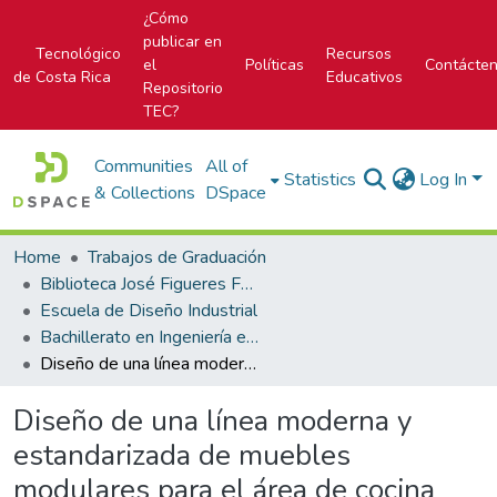
¿Cómo
publicar en
Tecnológico
Recursos
el
Políticas
Contácte
de Costa Rica
Educativos
Repositorio
TEC?
Communities
All of
Statistics
Log In
& Collections
DSpace
Home
Trabajos de Graduación
Biblioteca José Figueres Ferrer
Escuela de Diseño Industrial
Bachillerato en Ingeniería en Diseño Industrial
Diseño de una línea moderna y estandarizada de muebles modulares para el área de cocina
Diseño de una línea moderna y
estandarizada de muebles
modulares para el área de cocina