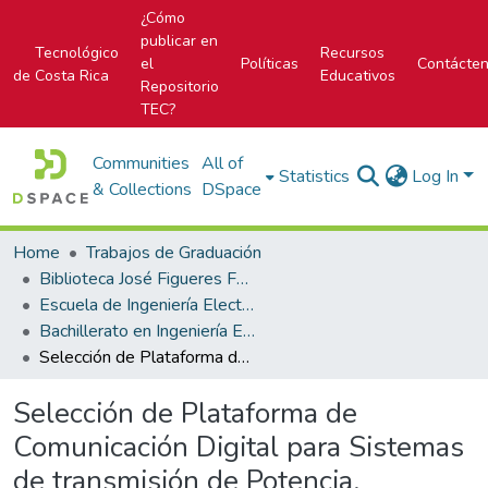
¿Cómo
publicar en
Tecnológico
Recursos
el
Políticas
Contácte
de Costa Rica
Educativos
Repositorio
TEC?
Communities
All of
Statistics
Log In
& Collections
DSpace
Home
Trabajos de Graduación
Biblioteca José Figueres Ferrer
Escuela de Ingeniería Electrónica
Bachillerato en Ingeniería Electrónica
Selección de Plataforma de Comunicación Digital para Sistemas de transmisión de Potencia.
Selección de Plataforma de
Comunicación Digital para Sistemas
de transmisión de Potencia.