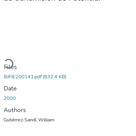
Loading...
Files
BJFIE200141.pdf
(832.4 KB)
Date
2000
Authors
Gutiérrez-Sandí, William