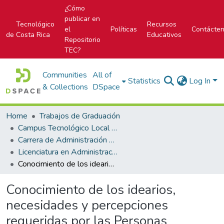
¿Cómo
publicar en
Tecnológico
Recursos
el
Políticas
Contácte
de Costa Rica
Educativos
Repositorio
TEC?
Communities
All of
Statistics
Log In
& Collections
DSpace
Home
Trabajos de Graduación
Campus Tecnológico Local San José
Carrera de Administración de Empresa
Licenciatura en Administración de Empresas
Conocimiento de los idearios, necesidades y percepciones requeridas por las Personas Adultas Mayores (PAM) para contemplar el Modelo Cohousing como una alternativa de vivienda para su plan de retiro en el Cantón Central de San José, Costa Rica
Conocimiento de los idearios,
necesidades y percepciones
requeridas por las Personas