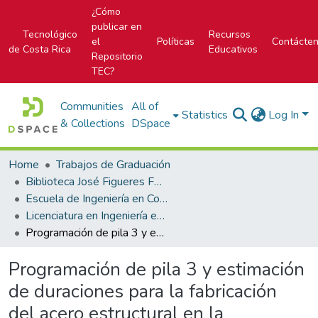
¿Cómo
publicar en
Tecnológico
Recursos
el
Políticas
Contácte
de Costa Rica
Educativos
Repositorio
TEC?
Communities
All of
Statistics
Log In
& Collections
DSpace
Home
Trabajos de Graduación
Biblioteca José Figueres Ferrer
Escuela de Ingeniería en Construcción
Licenciatura en Ingeniería en Construcción
Programación de pila 3 y estimación de duraciones para la fabricación del acero estructural en la rehabilitación del Puente sobre el río, Virilla Ruta Nacional 1
Programación de pila 3 y estimación
de duraciones para la fabricación
del acero estructural en la