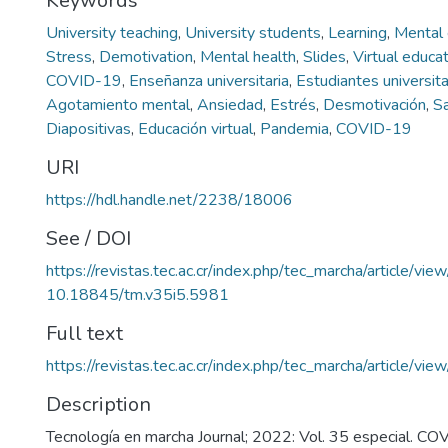
Keywords
University teaching
,
University students
,
Learning
,
Mental 
Stress
,
Demotivation
,
Mental health
,
Slides
,
Virtual educa
COVID-19
,
Enseñanza universitaria
,
Estudiantes universita
Agotamiento mental
,
Ansiedad
,
Estrés
,
Desmotivación
,
S
Diapositivas
,
Educación virtual
,
Pandemia
,
COVID-19
URI
https://hdl.handle.net/2238/18006
See / DOI
https://revistas.tec.ac.cr/index.php/tec_marcha/article/vi
10.18845/tm.v35i5.5981
Full text
https://revistas.tec.ac.cr/index.php/tec_marcha/article/v
Description
Tecnología en marcha Journal; 2022: Vol. 35 especial. C