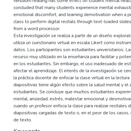
verbatim reading has some effect on student mental health 
concluded that many students experience mental exhaustio
emotional discomfort, and learning demotivation when a p
class to perform digital recitals through text-loaded slide
from a word processor.
Esta investigación se realiza a partir de un diseño explorato
utiliza un cuestionario virtual en escala Likert como instru
datos. Los participantes son estudiantes universitarios. La
recurso muy utilizado en la enseñanza para facilitar y poten
en los estudiantes. Sin embargo, el uso inadecuado de est
afectar el aprendizaje. El interés de la investigación se c
la práctica docente de enfocar la clase virtual en la lectura
diapositivas tiene algún efecto sobre la salud mental y el 
estudiantes. Se concluye que muchos estudiantes experi
mental, ansiedad, estrés, malestar emocional y desmotivac
cuando un profesor enfoca la clase para realizar recitales d
diapositivas cargadas de texto o, en el peor de los casos
de texto.