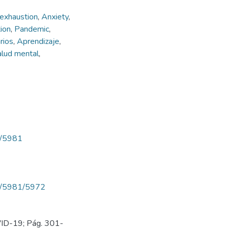
exhaustion
,
Anxiety
,
tion
,
Pandemic
,
rios
,
Aprendizaje
,
alud mental
,
ew/5981
iew/5981/5972
OVID-19; Pág. 301-