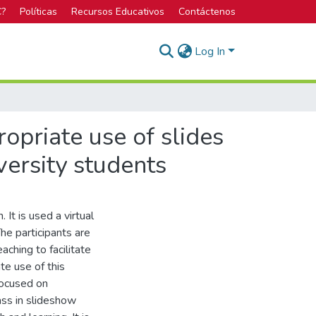
C?
Políticas
Recursos Educativos
Contáctenos
Log In
ropriate use of slides
versity students
 It is used a virtual
The participants are
aching to facilitate
e use of this
focused on
lass in slideshow