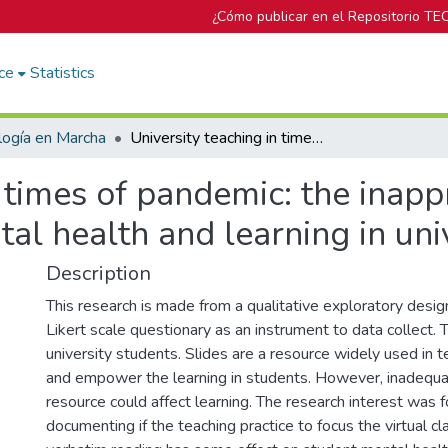
¿Cómo publicar en el Repositorio TE
ce
Statistics
logía en Marcha
University teaching in times of pandemic: the inappropriate use of slides and its impact on mental health and learning in university students
 times of pandemic: the inapp
tal health and learning in uni
Description
This research is made from a qualitative exploratory design.
Likert scale questionary as an instrument to data collect. 
university students. Slides are a resource widely used in te
and empower the learning in students. However, inadequat
resource could affect learning. The research interest was 
documenting if the teaching practice to focus the virtual c