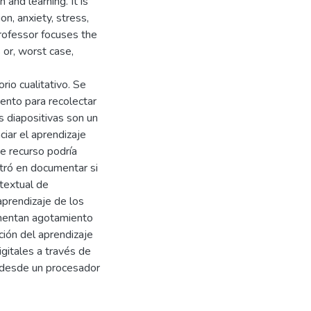
and learning. It is
n, anxiety, stress,
rofessor focuses the
s or, worst case,
rio cualitativo. Se
mento para recolectar
s diapositivas son un
ciar el aprendizaje
e recurso podría
entró en documentar si
 textual de
aprendizaje de los
mentan agotamiento
ión del aprendizaje
igitales a través de
, desde un procesador