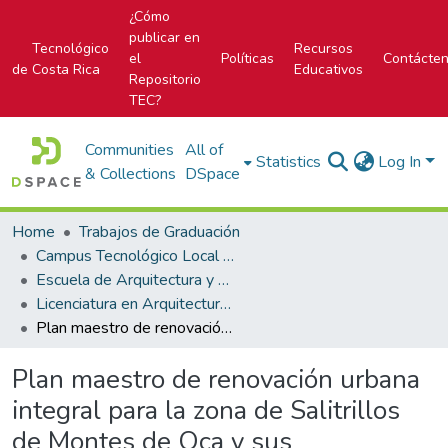
¿Cómo
publicar en
Tecnológico
Recursos
el
Políticas
Contácte
de Costa Rica
Educativos
Repositorio
TEC?
Communities
All of
Statistics
Log In
& Collections
DSpace
Home
Trabajos de Graduación
Campus Tecnológico Local San José
Escuela de Arquitectura y Urbanismo
Licenciatura en Arquitectura y Urbanismo
Plan maestro de renovación urbana integral para la zona de Salitrillos de Montes de Oca y sus alrededores
Plan maestro de renovación urbana
integral para la zona de Salitrillos
de Montes de Oca y sus