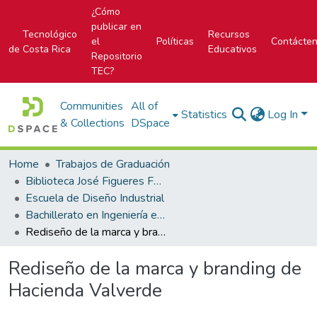
¿Cómo
publicar en
Tecnológico
Recursos
el
Políticas
Contácte
de Costa Rica
Educativos
Repositorio
TEC?
Communities
All of
Statistics
Log In
& Collections
DSpace
Home
Trabajos de Graduación
Biblioteca José Figueres Ferrer
Escuela de Diseño Industrial
Bachillerato en Ingeniería en Diseño Industrial
Rediseño de la marca y branding de Hacienda Valverde
Rediseño de la marca y branding de
Hacienda Valverde