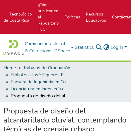
¿Cómo
publicar en
Tecnológico
Recursos
el
Políticas
Contácte
de Costa Rica
Educativos
Repositorio
TEC?
Communities
All of
Statistics
Log In
& Collections
DSpace
Home
Trabajos de Graduación
Biblioteca José Figueres Ferrer
Escuela de Ingeniería en Construcción
Licenciatura en Ingeniería en Construcción
Propuesta de diseño del alcantarillado pluvial, contemplando técnicas de drenaje urbano sostenible para el Barrio Juanito Mora, del distrito de Barranca, del cantón central de Puntarenas.
Propuesta de diseño del
alcantarillado pluvial, contemplando
técnicas de drenaje urbano