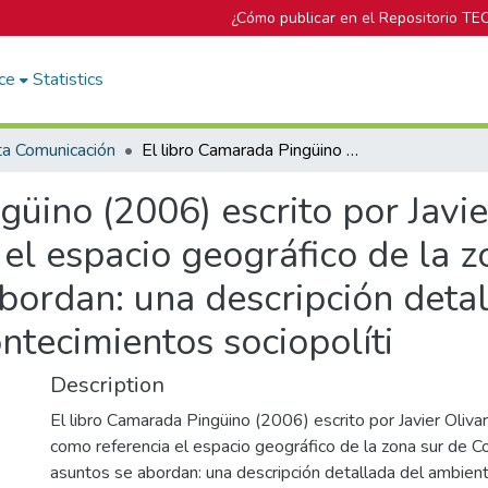
¿Cómo publicar en el Repositorio TE
ce
Statistics
ta Comunicación
El libro Camarada Pingüino (2006) escrito por Javier Olivares Ocampo tiene como referencia el espacio geográfico de la zona sur de Costa Rica. Diversos asuntos se abordan: una descripción detallada del ambiente donde se esbozan acontecimientos sociopolíti
güino (2006) escrito por Jav
 el espacio geográfico de la z
bordan: una descripción deta
tecimientos sociopolíti
Description
El libro Camarada Pingüino (2006) escrito por Javier Oliv
como referencia el espacio geográfico de la zona sur de C
asuntos se abordan: una descripción detallada del ambie