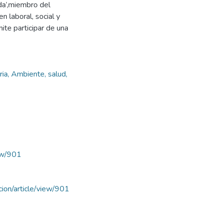
da’,miembro del
n laboral, social y
ite participar de una
ria, Ambiente, salud,
iew/901
acion/article/view/901