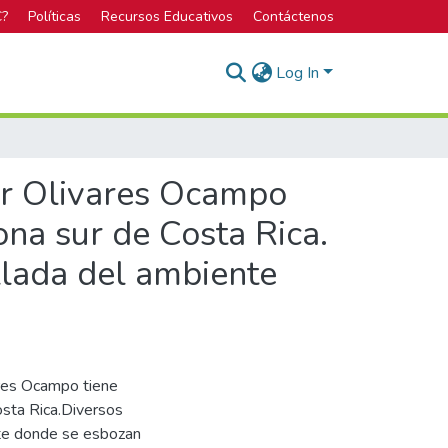
C?
Políticas
Recursos Educativos
Contáctenos
Log In
ier Olivares Ocampo
ona sur de Costa Rica.
llada del ambiente
ares Ocampo tiene
osta Rica.Diversos
nte donde se esbozan