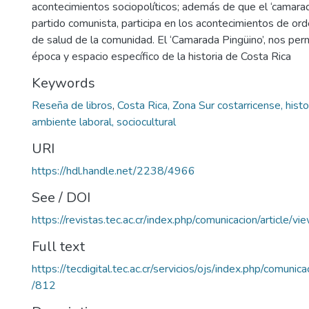
acontecimientos sociopolíticos; además de que el ‘camara
partido comunista, participa en los acontecimientos de orde
de salud de la comunidad. El ‘Camarada Pingüino’, nos perm
época y espacio específico de la historia de Costa Rica
Keywords
Reseña de libros
,
Costa Rica, Zona Sur costarricense, histo
ambiente laboral, sociocultural
URI
https://hdl.handle.net/2238/4966
See / DOI
https://revistas.tec.ac.cr/index.php/comunicacion/article/v
Full text
https://tecdigital.tec.ac.cr/servicios/ojs/index.php/comunic
/812