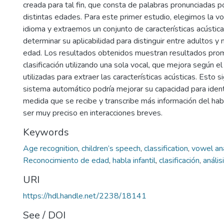
creada para tal fin, que consta de palabras pronunciadas p
distintas edades. Para este primer estudio, elegimos la 
idioma y extraemos un conjunto de características acústi
determinar su aplicabilidad para distinguir entre adultos y
edad. Los resultados obtenidos muestran resultados pro
clasificación utilizando una sola vocal, que mejora según 
utilizadas para extraer las características acústicas. Esto s
sistema automático podría mejorar su capacidad para identi
medida que se recibe y transcribe más información del ha
ser muy preciso en interacciones breves.
Keywords
Age recognition
,
children’s speech
,
classification
,
vowel an
Reconocimiento de edad
,
habla infantil
,
clasificación
,
anális
URI
https://hdl.handle.net/2238/18141
See / DOI