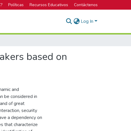
C?
Políticas
Recursos Educativos
Contáctenos
Log In
peakers based on
ynamic and
an be considered in
and of great
teraction, security
 have a dependency on
s that characterize