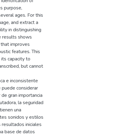
identification of
is purpose,
everal ages. For this
age, and extract a
ity in distinguishing
e results shows
, that improves
ustic features. This
its capacity to
anscribed, but cannot
ica e inconsistente
e puede considerar
y de gran importancia
tadora, la seguridad
 tienen una
tes sonidos y estilos
 resultados iniciales
 una base de datos