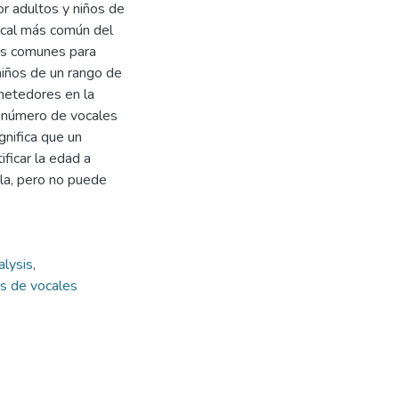
or adultos y niños de
vocal más común del
cas comunes para
 niños de un rango de
metedores en la
el número de vocales
ignifica que un
ficar la edad a
bla, pero no puede
alysis
,
is de vocales