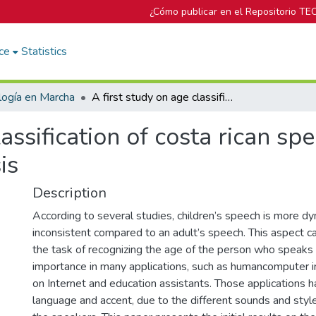
¿Cómo publicar en el Repositorio TE
ce
Statistics
logía en Marcha
A first study on age classification of costa rican speakers based on acoustic vowel analysis
lassification of costa rican s
is
Description
According to several studies, children’s speech is more d
inconsistent compared to an adult’s speech. This aspect c
the task of recognizing the age of the person who speaks 
importance in many applications, such as humancomputer in
on Internet and education assistants. Those applications
language and accent, due to the different sounds and style