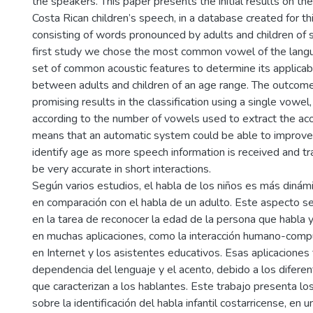
the speakers. This paper presents the initial results on the 
Costa Rican children’s speech, in a database created for th
consisting of words pronounced by adults and children of s
first study we chose the most common vowel of the langu
set of common acoustic features to determine its applicabil
between adults and children of an age range. The outcom
promising results in the classification using a single vowel
according to the number of vowels used to extract the aco
means that an automatic system could be able to improve 
identify age as more speech information is received and tr
be very accurate in short interactions.
Según varios estudios, el habla de los niños es más dinám
en comparación con el habla de un adulto. Este aspecto s
en la tarea de reconocer la edad de la persona que habla 
en muchas aplicaciones, como la interacción humano-compu
en Internet y los asistentes educativos. Esas aplicaciones
dependencia del lenguaje y el acento, debido a los diferen
que caracterizan a los hablantes. Este trabajo presenta los
sobre la identificación del habla infantil costarricense, en