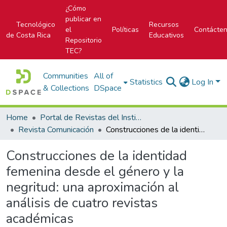
¿Cómo
publicar en
Tecnológico
Recursos
el
Políticas
Contácte
de Costa Rica
Educativos
Repositorio
TEC?
Communities
All of
Statistics
Log In
& Collections
DSpace
Home
Portal de Revistas del Instituto Tecnológico de Costa Rica
Revista Comunicación
Construcciones de la identidad femenina desde el género y la negritud: una aproximación al análisis de cuatro revistas académicas
Construcciones de la identidad
femenina desde el género y la
negritud: una aproximación al
análisis de cuatro revistas
académicas