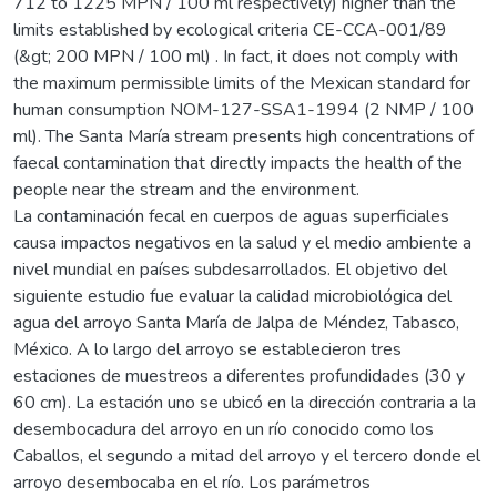
712 to 1225 MPN / 100 ml respectively) higher than the
limits established by ecological criteria CE-CCA-001/89
(&gt; 200 MPN / 100 ml) . In fact, it does not comply with
the maximum permissible limits of the Mexican standard for
human consumption NOM-127-SSA1-1994 (2 NMP / 100
ml). The Santa María stream presents high concentrations of
faecal contamination that directly impacts the health of the
people near the stream and the environment.
La contaminación fecal en cuerpos de aguas superficiales
causa impactos negativos en la salud y el medio ambiente a
nivel mundial en países subdesarrollados. El objetivo del
siguiente estudio fue evaluar la calidad microbiológica del
agua del arroyo Santa María de Jalpa de Méndez, Tabasco,
México. A lo largo del arroyo se establecieron tres
estaciones de muestreos a diferentes profundidades (30 y
60 cm). La estación uno se ubicó en la dirección contraria a la
desembocadura del arroyo en un río conocido como los
Caballos, el segundo a mitad del arroyo y el tercero donde el
arroyo desembocaba en el río. Los parámetros