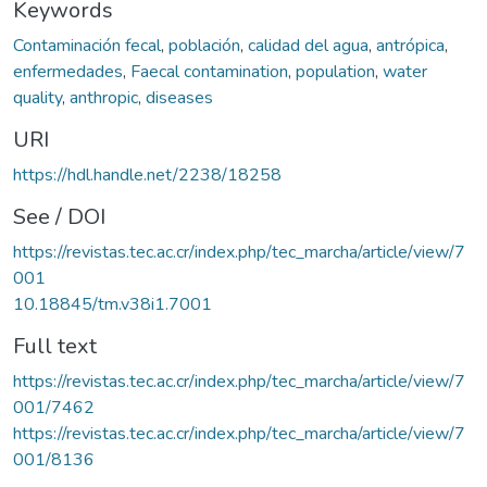
Keywords
Contaminación fecal
,
población
,
calidad del agua
,
antrópica
,
enfermedades
,
Faecal contamination
,
population
,
water
quality
,
anthropic
,
diseases
URI
https://hdl.handle.net/2238/18258
See / DOI
https://revistas.tec.ac.cr/index.php/tec_marcha/article/view/7
001
10.18845/tm.v38i1.7001
Full text
https://revistas.tec.ac.cr/index.php/tec_marcha/article/view/7
001/7462
https://revistas.tec.ac.cr/index.php/tec_marcha/article/view/7
001/8136