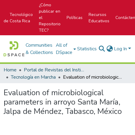
¿Cómo
publicar en
Tecnológico
Recursos
el
Políticas
Contácte
de Costa Rica
Educativos
Repositorio
TEC?
Communities
All of
Statistics
Log In
& Collections
DSpace
Home
Portal de Revistas del Instituto Tecnológico de Costa Rica
Tecnología en Marcha
Evaluation of microbiological parameters in arroyo Santa María, Jalpa de Méndez, Tabasco, México
Evaluation of microbiological
parameters in arroyo Santa María,
Jalpa de Méndez, Tabasco, México