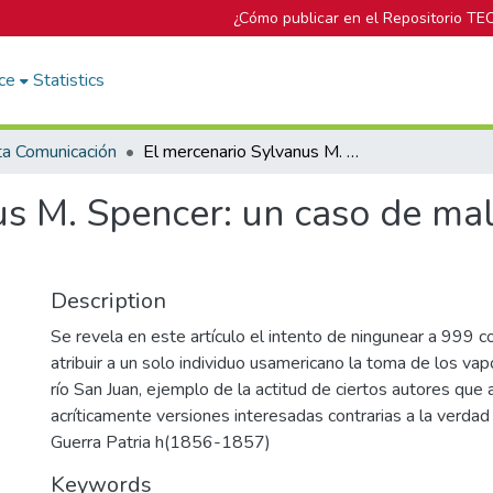
¿Cómo publicar en el Repositorio TE
ce
Statistics
ta Comunicación
El mercenario Sylvanus M. Spencer: un caso de malinchismo historiográfico
us M. Spencer: un caso de ma
Description
Se revela en este artículo el intento de ningunear a 999 c
atribuir a un solo individuo usamericano la toma de los vap
río San Juan, ejemplo de la actitud de ciertos autores que
acríticamente versiones interesadas contrarias a la verdad 
Guerra Patria h(1856-1857)
Keywords