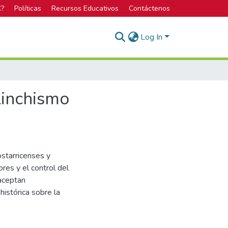
C?
Políticas
Recursos Educativos
Contáctenos
Log In
linchismo
ostarricenses y
ores y el control del
 aceptan
histórica sobre la