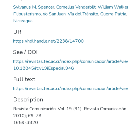
Sylvanus M. Spencer
,
Cornelius Vanderbilt
,
William Walke
Filibusterismo
,
río San Juan
,
Vía del Tránsito
,
Guerra Patria
Nicaragua
URI
https://hdl.handle.net/2238/14700
See / DOI
https://revistas.tec.ac.cr/index.php/comunicacion/article/v
10.18845/rc.v19iEspecial.948
Full text
https://revistas.tec.ac.cr/index.php/comunicacion/article/
Description
Revista Comunicación; Vol. 19 (31): Revista Comunicación 
2010); 69-78
1659-3820