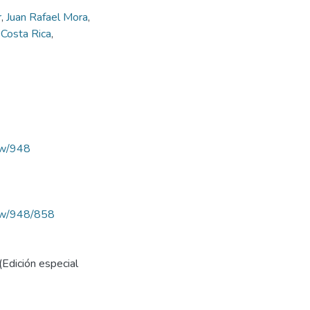
r
,
Juan Rafael Mora
,
,
Costa Rica
,
iew/948
view/948/858
(Edición especial