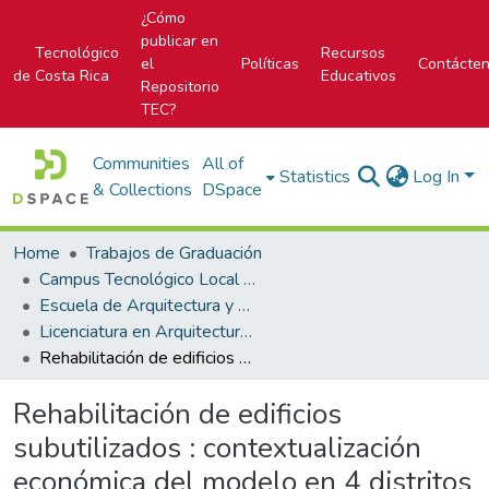
¿Cómo
publicar en
Tecnológico
Recursos
el
Políticas
Contácte
de Costa Rica
Educativos
Repositorio
TEC?
Communities
All of
Statistics
Log In
& Collections
DSpace
Home
Trabajos de Graduación
Campus Tecnológico Local San José
Escuela de Arquitectura y Urbanismo
Licenciatura en Arquitectura y Urbanismo
Rehabilitación de edificios subutilizados : contextualización económica del modelo en 4 distritos centrales
Rehabilitación de edificios
subutilizados : contextualización
económica del modelo en 4 distritos