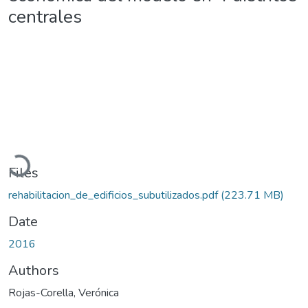
centrales
Loading...
Files
rehabilitacion_de_edificios_subutilizados.pdf
(223.71 MB)
Date
2016
Authors
Rojas-Corella, Verónica