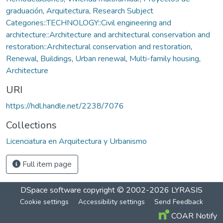
graduación
,
Arquitectura
,
Research Subject
Categories::TECHNOLOGY::Civil engineering and
architecture::Architecture and architectural conservation and
restoration::Architectural conservation and restoration
,
Renewal
,
Buildings
,
Urban renewal
,
Multi-family housing
,
Architecture
URI
https://hdl.handle.net/2238/7076
Collections
Licenciatura en Arquitectura y Urbanismo
Full item page
DSpace software
copyright © 2002-2026
LYRASIS
Cookie settings
Accessibility settings
Send Feedback
COAR Notify