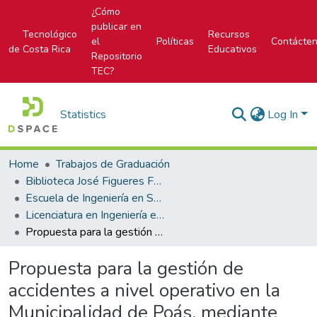
¿Cómo
publicar en
Tecnológico
Recursos
el
Políticas
Contácte
de Costa Rica
Educativos
Repositorio
TEC?
Statistics
Log In
Home
Trabajos de Graduación
Biblioteca José Figueres Ferrer
Escuela de Ingeniería en Seguridad Laboral e Higiene Ambiental
Licenciatura en Ingeniería en Seguridad Laboral e Higiene Ambiental
Propuesta para la gestión de accidentes a nivel operativo en la Municipalidad de Poás, mediante controles operacionales, basados en aspectos de la metodología ISO 31000
Propuesta para la gestión de
accidentes a nivel operativo en la
Municipalidad de Poás, mediante