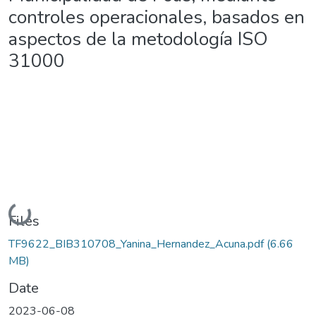
controles operacionales, basados en
aspectos de la metodología ISO
31000
Loading...
Files
TF9622_BIB310708_Yanina_Hernandez_Acuna.pdf
(6.66
MB)
Date
2023-06-08