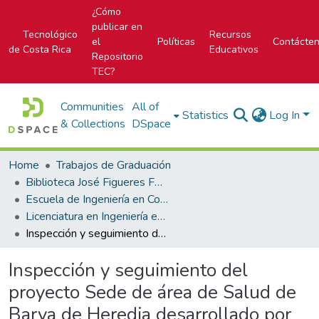
¿Cómo
publicar en
Tecnológico
Recursos
el
Políticas
Contácte
de Costa Rica
Educativos
Repositorio
TEC?
Communities
All of
Statistics
Log In
& Collections
DSpace
Home
Trabajos de Graduación
Biblioteca José Figueres Ferrer
Escuela de Ingeniería en Construcción
Licenciatura en Ingeniería en Construcción
Inspección y seguimiento del proyecto Sede de área de Salud de Barva de Heredia desarrollado por la Caja Costarricense de Seguro Social.
Inspección y seguimiento del
proyecto Sede de área de Salud de
Barva de Heredia desarrollado por