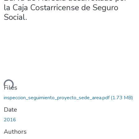
la Caja Costarricense de Seguro
Social.
ding...
Files
inspeccion_seguimiento_proyecto_sede_area.pdf
(1.73 MB)
Date
2016
Authors