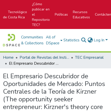
¿Cómo
publicar en
Tecnológico
Recursos
el
Políticas
Contácte
de Costa Rica
Educativos
Repositorio
TEC?
Communities
All of
Statistics
Log In
& Collections
DSpace
Home
Portal de Revistas del Instituto Tecnológico de Costa Rica
TEC Empresarial
El Empresario Descubridor de Oportunidades de Mercado: Puntos Centrales de la Teoría de Kirzner (The opportunity seeker entrepreneur: Kirzner's theory core points)
El Empresario Descubridor de
Oportunidades de Mercado: Puntos
Centrales de la Teoría de Kirzner
(The opportunity seeker
entrepreneur: Kirzner's theory core